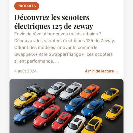
PRODUITS
Découvrez les scooters
électriques 125 de zeway
Envie de révolutionner vos trajets urbains ?
Découvrez les scooters électriques 125 de Zeway.
Offrant des modèles innovants comme le
SwapperX+ et le SwapperTriango+, ces scooters
allient performance, ...
4 août 2024
4 min de lecture →