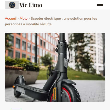
Vic Limo
Accueil
›
Moto
›
Scooter électrique : une solution pour les
personnes à mobilité réduite