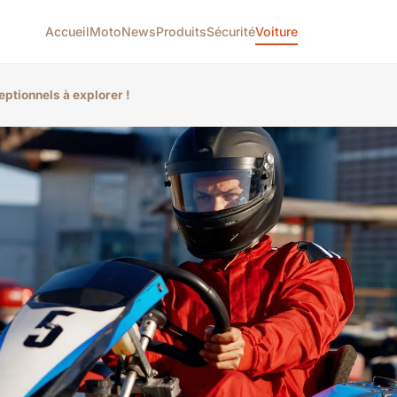
Accueil
Moto
News
Produits
Sécurité
Voiture
eptionnels à explorer !