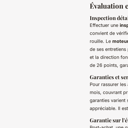
Évaluation e
Inspection détai
Effectuer une
ins
convient de vérifi
rouille. Le
moteu
de ses entretiens
et la direction f
de 26 points, gar
Garanties et se
Pour rassurer les
mois, couvrant pr
garanties varient 
appréciable. Il es
Garantie sur l'é
Post-achat, une ga