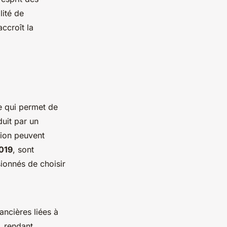
lité de
ccroît la
e qui permet de
duit par un
sion peuvent
019
, sont
onnés de choisir
ancières liées à
, rendant