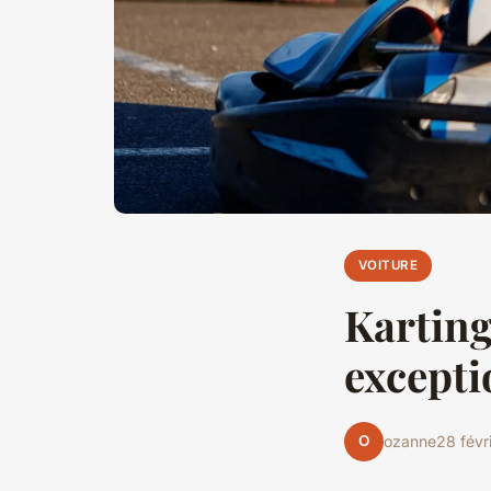
VOITURE
Karting
excepti
O
ozanne
28 févr