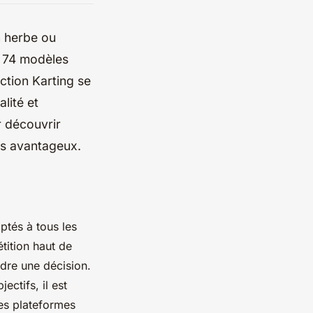
n herbe ou
z 74 modèles
ction Karting se
lité et
r découvrir
ts avantageux.
ptés à tous les
tition haut de
dre une décision.
ctifs, il est
des plateformes