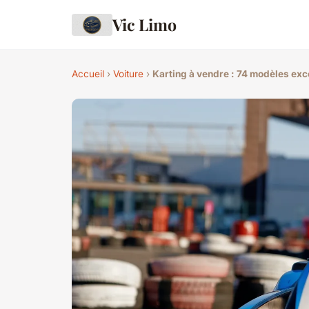
Vic Limo
Accueil
›
Voiture
›
Karting à vendre : 74 modèles exc