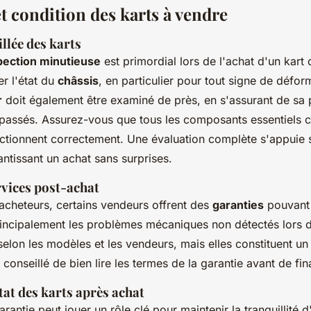
t condition des karts à vendre
llée des karts
pection minutieuse
est primordial lors de l'achat d'un kart 
er l'état du
châssis
, en particulier pour tout signe de défo
r
doit également être examiné de près, en s'assurant de sa
 passés. Assurez-vous que tous les composants essentiels 
onctionnent correctement. Une évaluation complète s'appuie
antissant un achat sans surprises.
rvices post-achat
 acheteurs, certains vendeurs offrent des
garanties
pouvant a
incipalement les problèmes mécaniques non détectés lors d
selon les modèles et les vendeurs, mais elles constituent un 
t conseillé de bien lire les termes de la garantie avant de fina
tat des karts après achat
rantie peut jouer un rôle clé pour maintenir la tranquillité d