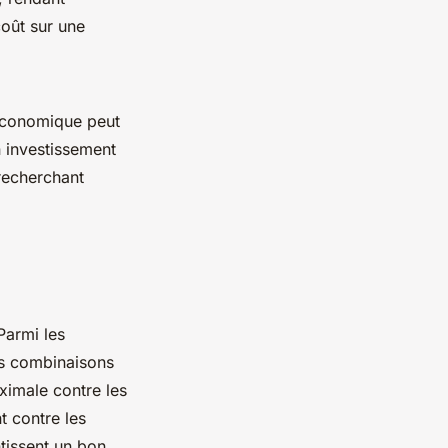
coût sur une
économique peut
n investissement
recherchant
Parmi les
es combinaisons
ximale contre les
t contre les
tissent un bon