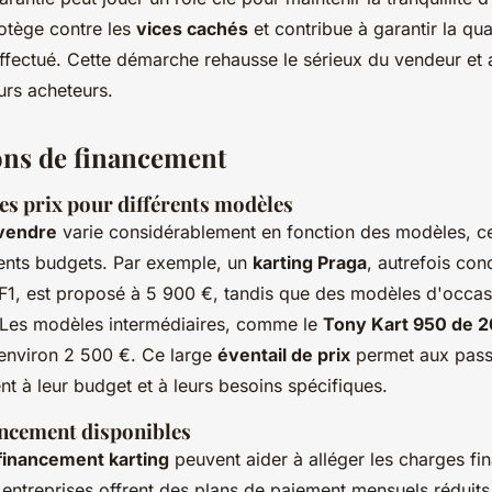
rotège contre les
vices cachés
et contribue à garantir la qua
effectué. Cette démarche rehausse le sérieux du vendeur et a
urs acheteurs.
ions de financement
s prix pour différents modèles
 vendre
varie considérablement en fonction des modèles, c
rents budgets. Par exemple, un
karting Praga
, autrefois con
 F1, est proposé à 5 900 €, tandis que des modèles d'occa
 Les modèles intermédiaires, comme le
Tony Kart 950 de 2
 environ 2 500 €. Ce large
éventail de prix
permet aux passi
nt à leur budget et à leurs besoins spécifiques.
ancement disponibles
financement karting
peuvent aider à alléger les charges fin
s entreprises offrent des plans de paiement mensuels réduits