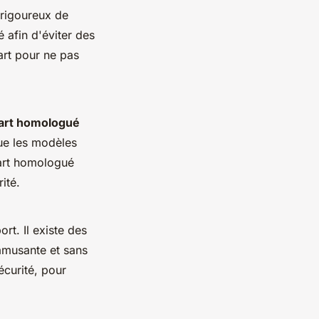
e rigoureux de
afin d'éviter des
art pour ne pas
art homologué
que les modèles
kart homologué
ité.
rt. Il existe des
 amusante et sans
écurité, pour