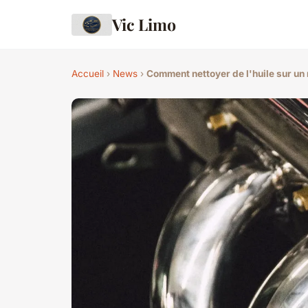
Vic Limo
Accueil
›
News
›
Comment nettoyer de l'huile sur un 