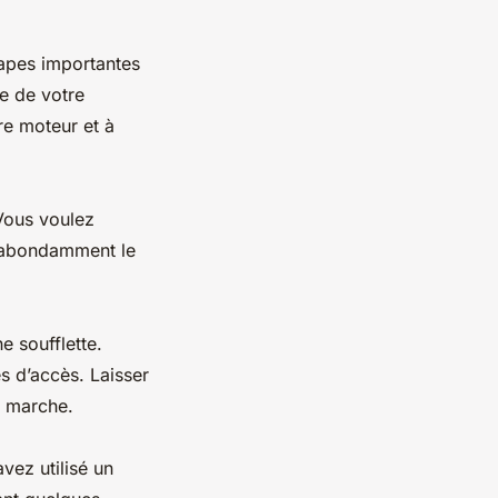
tapes importantes
e de votre
re moteur et à
 Vous voulez
er abondamment le
e soufflette.
s d’accès. Laisser
n marche.
vez utilisé un