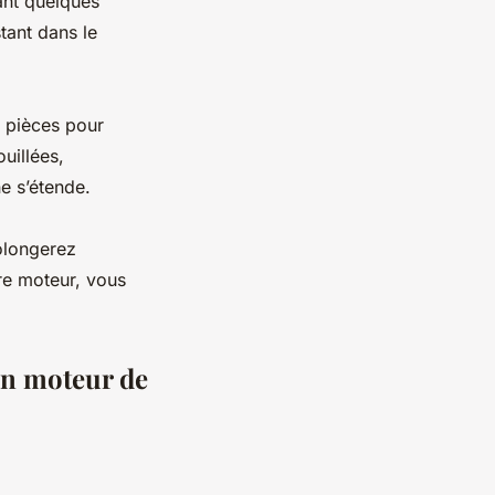
dant quelques
tant dans le
s pièces pour
uillées,
e s’étende.
olongerez
re moteur, vous
un moteur de