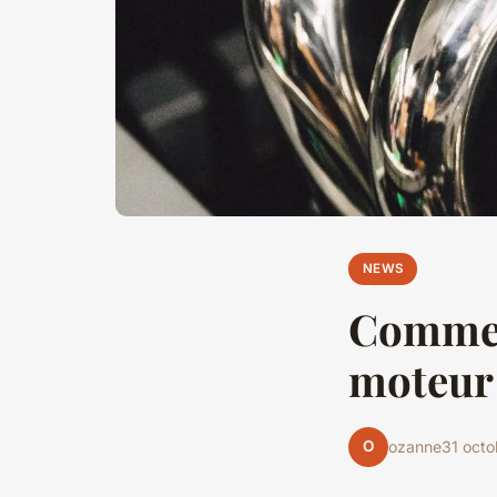
NEWS
Comment
moteur 
O
ozanne
31 oct