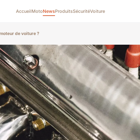
Accueil
Moto
News
Produits
Sécurité
Voiture
moteur de voiture ?