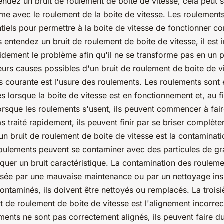
ndez un bruit de roulement de boite de vitesse, cela peut s
me avec le roulement de la boite de vitesse. Les roulement
ntiels pour permettre à la boite de vitesse de fonctionner c
s entendez un bruit de roulement de boite de vitesse, il est
idement le problème afin qu'il ne se transforme pas en un 
ieurs causes possibles d'un bruit de roulement de boite de v
us courante est l'usure des roulements. Les roulements sont
 lorsque la boite de vitesse est en fonctionnement et, au fi
rsque les roulements s'usent, ils peuvent commencer à faire 
s traité rapidement, ils peuvent finir par se briser complè
un bruit de roulement de boite de vitesse est la contaminat
oulements peuvent se contaminer avec des particules de gra
quer un bruit caractéristique. La contamination des rouleme
ée par une mauvaise maintenance ou par un nettoyage insuf
ontaminés, ils doivent être nettoyés ou remplacés. La troi
it de roulement de boite de vitesse est l'alignement incorre
ments ne sont pas correctement alignés, ils peuvent faire du