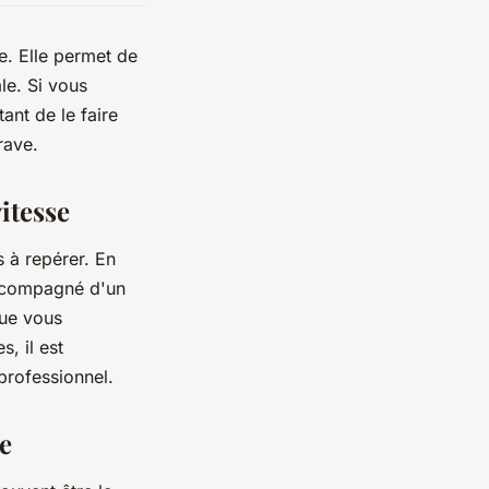
e. Elle permet de
le. Si vous
ant de le faire
rave.
itesse
 à repérer. En
accompagné d'un
ue vous
, il est
professionnel.
se