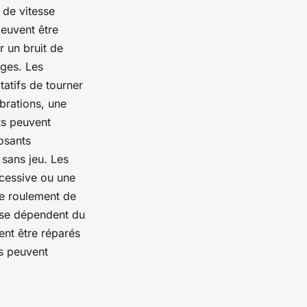
 de vitesse
euvent être
 un bruit de
ages. Les
atifs de tourner
brations, une
ts peuvent
osants
sans jeu. Les
cessive ou une
de roulement de
esse dépendent du
ent être réparés
ls peuvent