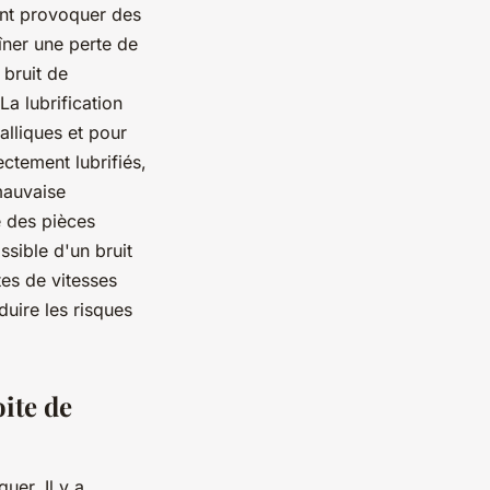
ent provoquer des
îner une perte de
bruit de
La lubrification
alliques et pour
ctement lubrifiés,
mauvaise
e des pièces
ssible d'un bruit
es de vitesses
duire les risques
ite de
uer. Il y a