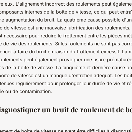
re eux. L'alignement incorrect des roulements peut égalem
osants internes de la boite de vitesse, ce qui peut entra
e augmentation du bruit. La quatrième cause possible d'un 
e de vitesse est une mauvaise lubrification des roulements. 
t nécessaire pour réduire le frottement entre les pièces mét
e de vie des roulements. Si les roulements ne sont pas corre
ncer à faire du bruit en raison du frottement excessif. La 
 roulements peut également provoquer une usure prématuré
es de la boite de vitesse. La cinquième et dernière cause po
oite de vitesse est un manque d'entretien adéquat. Les boît
etenues régulièrement pour prolonger leur durée de vie et ré
ée ou de contamination.
gnostiquer un bruit de roulement de bo
ement de boite de vitesse peuvent être difficiles à diagnostiq