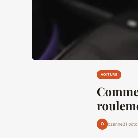
VOITURE
Commen
rouleme
O
ozanne
31 oct