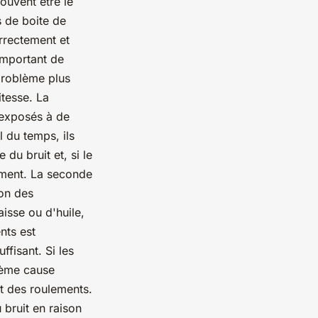
ouvent être le
s de boite de
orrectement et
 important de
problème plus
itesse. La
 exposés à de
l du temps, ils
du bruit et, si le
tement. La seconde
ion des
isse ou d'huile,
nts est
fisant. Si les
sième cause
ct des roulements.
 bruit en raison