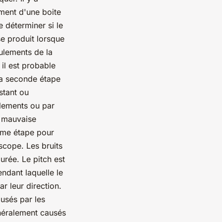
ement d'une boite
 déterminer si le
se produit lorsque
oulements de la
 il est probable
 La seconde étape
stant ou
ulements ou par
e mauvaise
ième étape pour
oscope. Les bruits
urée. Le pitch est
endant laquelle le
r leur direction.
usés par les
énéralement causés