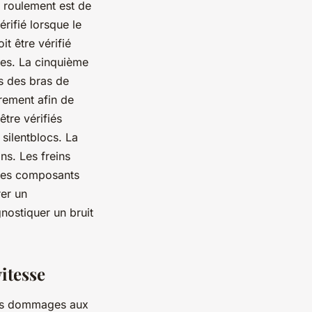
e roulement est de
érifié lorsque le
t être vérifié
ces. La cinquième
ns des bras de
èrement afin de
tre vérifiés
silentblocs. La
ns. Les freins
 des composants
rer un
nostiquer un bruit
itesse
des dommages aux