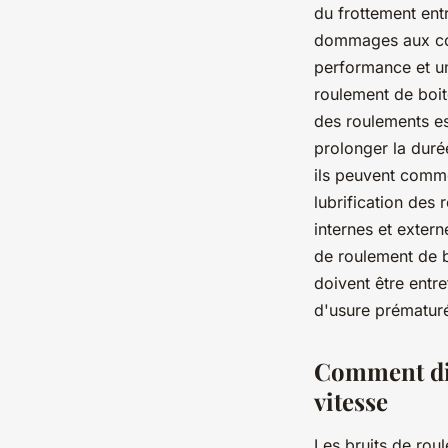
du frottement ent
dommages aux comp
performance et un
roulement de boit
des roulements es
prolonger la duré
ils peuvent comme
lubrification des
internes et extern
de roulement de b
doivent être entr
d'usure prématur
Comment dia
vitesse
Les bruits de roul