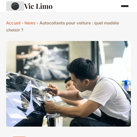
Vic Limo
Accueil
›
News
›
Autocollants pour voiture : quel modèle
choisir ?