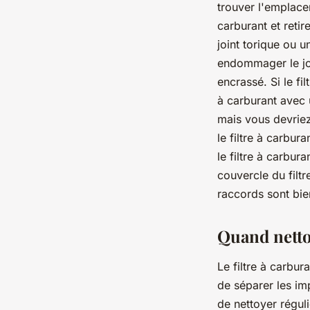
trouver l'emplacem
carburant et retir
joint torique ou 
endommager le join
encrassé. Si le fi
à carburant avec u
mais vous devriez
le filtre à carbur
le filtre à carbura
couvercle du filtr
raccords sont bien
Quand nettoy
Le filtre à carbur
de séparer les imp
de nettoyer réguli