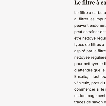
Le filtre à c
Le filtre à carbur
à filtrer les impu
peuvent endommage
peut entraîner de
être nettoyé régu
types de filtres 
aspiré par le fil
nettoyée régulièr
pour nettoyer le f
d'attendre que le
Ensuite, il faut l
véhicule, près du 
commencer à le ne
endommagement de 
traces de savon et