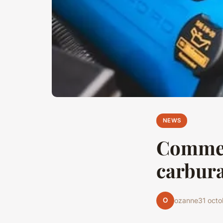
NEWS
Comment
carbura
O
ozanne
31 oct