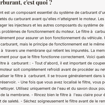
arburant, c'est quoi ?
ant est un composant essentiel du système de carburant d'un 
retés du carburant avant qu'elles n'atteignent le moteur. Le
r les injecteurs et les autres composants du système de 
s problèmes de fonctionnement du moteur. Le filtre à carbu
lièrement pour assurer un bon fonctionnement du véhicule. Il
à carburant, mais le principe de fonctionnement est le même 
tre à travers une membrane qui retient les impuretés. La mem
ement pour que le filtre fonctionne correctement. Voici quel
iltre à carburant : - Tout d'abord, il est important de couper
 moteur soit complètement refroidi avant de procéder au ne
ocaliser le filtre à carburant. Il se trouve généralement dans 
réservoir. - Une fois que vous avez localisé le filtre, vous 
ttoyer. Utilisez uniquement de l'eau et du savon doux pour
la membrane. - Rincez bien le filtre à l'eau claire pour él
 de saleté. - Séchez soigneusement le filtre avant de le rem