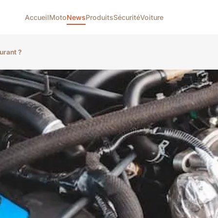
Accueil
Moto
News
Produits
Sécurité
Voiture
urant ?