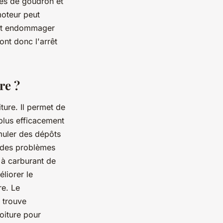
ules de goudron et
 moteur peut
ent endommager
ont donc l'arrêt
re ?
ture. Il permet de
plus efficacement
umuler des dépôts
r des problèmes
e à carburant de
liorer le
re. Le
e trouve
oiture pour